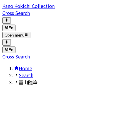
Kano Kokichi Collection
Cross Search
En
Open menu
En
Cross Search
Home
Search
臺山隨筆