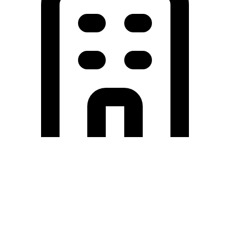
Holding University
東北大学