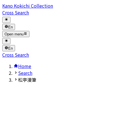
Kano Kokichi Collection
Cross Search
En
Open menu
En
Cross Search
Home
Search
松亭漫筆