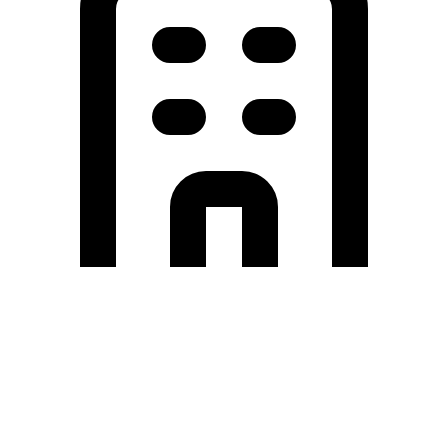
Holding University
東北大学