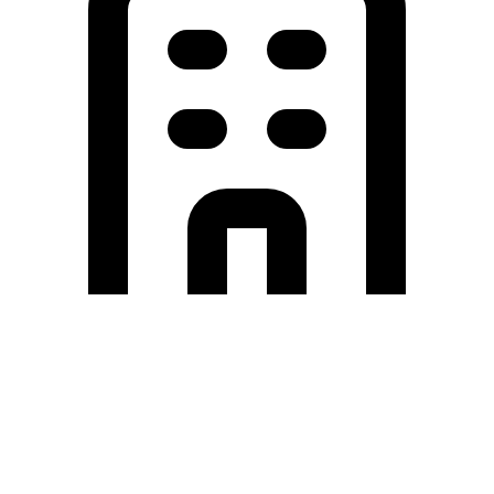
Holding University
東北大学