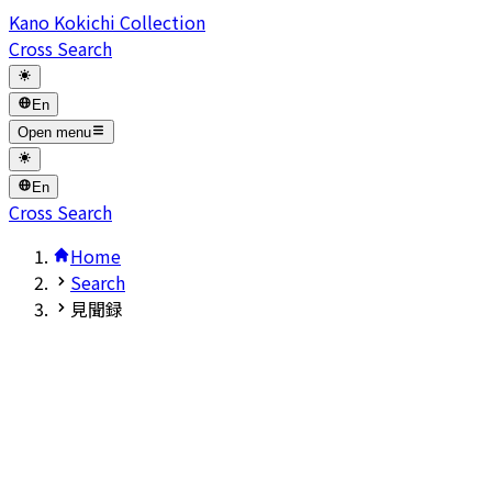
Kano Kokichi Collection
Cross Search
En
Open menu
En
Cross Search
Home
Search
見聞録