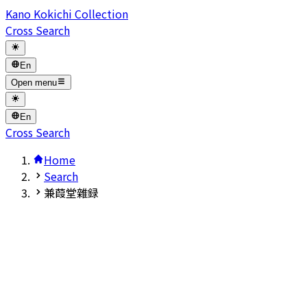
Kano Kokichi Collection
Cross Search
En
Open menu
En
Cross Search
Home
Search
兼葭堂雜録