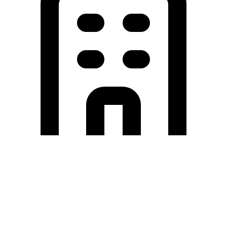
Holding University
東北大学