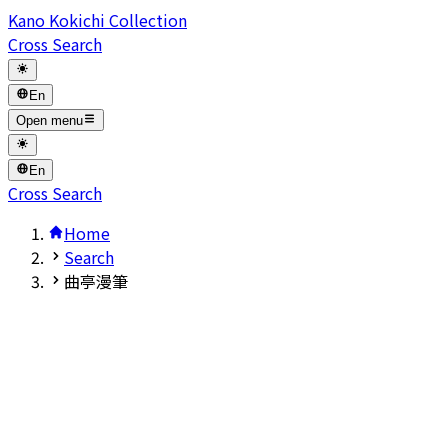
Kano Kokichi Collection
Cross Search
En
Open menu
En
Cross Search
Home
Search
曲亭漫筆