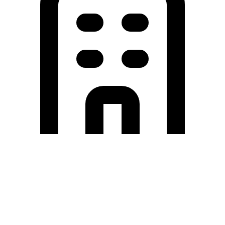
Holding University
東北大学