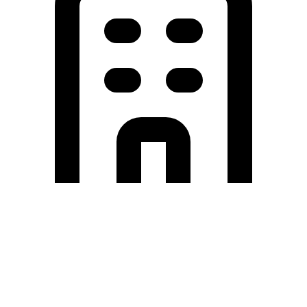
Holding University
東北大学