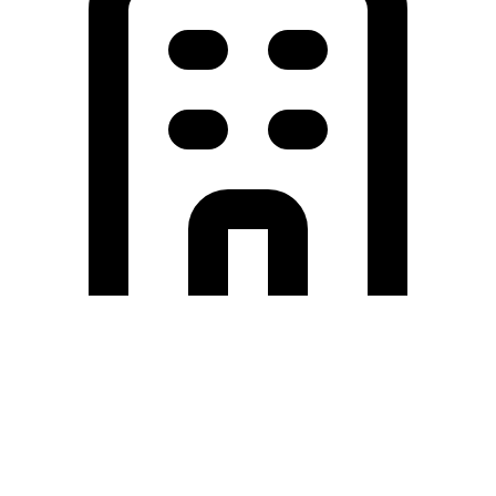
Holding University
東北大学