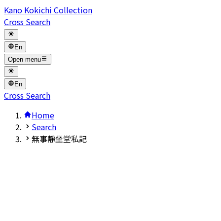
Kano Kokichi Collection
Cross Search
En
Open menu
En
Cross Search
Home
Search
無事靜坐堂私記