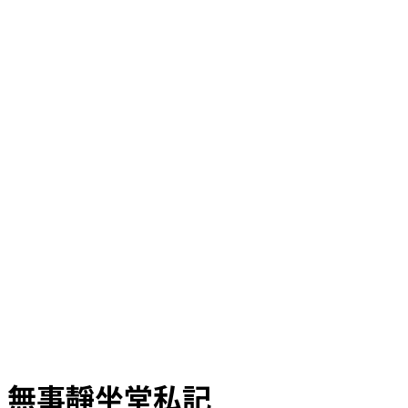
無事靜坐堂私記