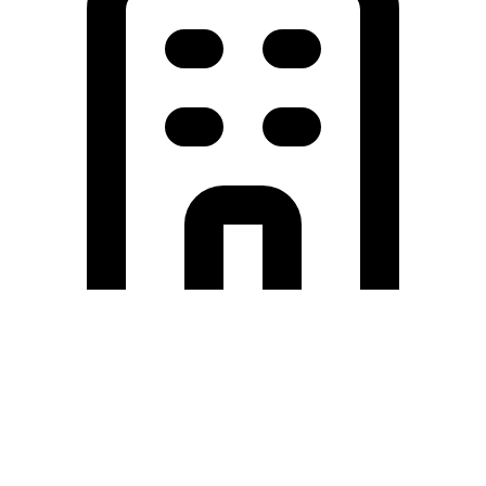
Holding University
東北大学