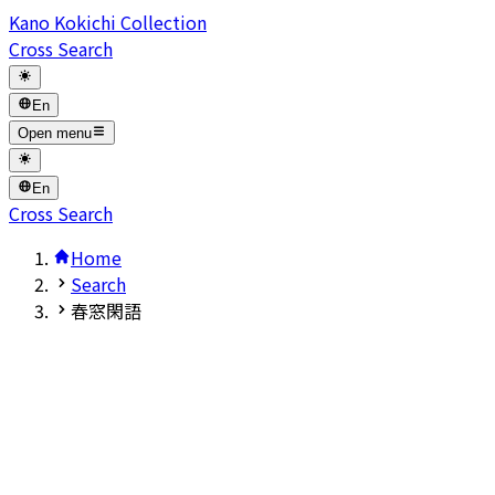
Kano Kokichi Collection
Cross Search
En
Open menu
En
Cross Search
Home
Search
春窓閑語