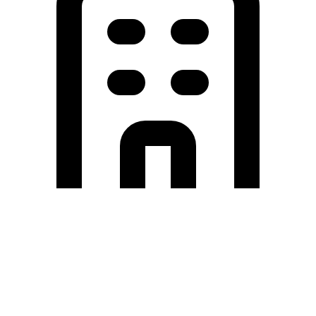
Holding University
東北大学