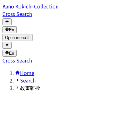
Kano Kokichi Collection
Cross Search
En
Open menu
En
Cross Search
Home
Search
故事雜抄