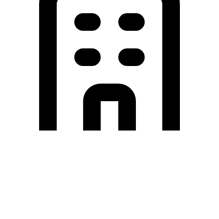
Holding University
東北大学