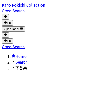
Kano Kokichi Collection
Cross Search
En
Open menu
En
Cross Search
Home
Search
下谷集