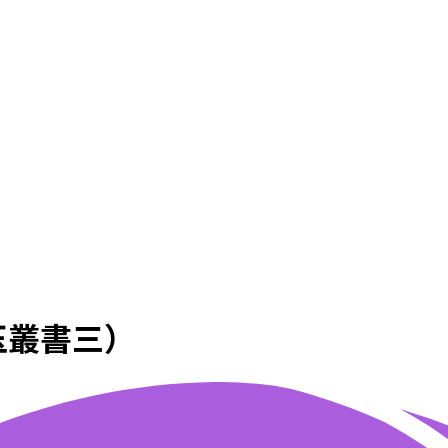
玉叢書三）