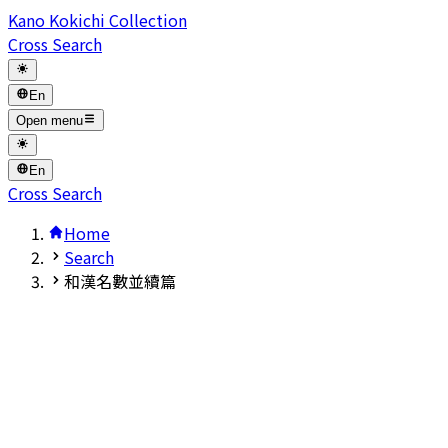
Kano Kokichi Collection
Cross Search
En
Open menu
En
Cross Search
Home
Search
和漢名數並續篇