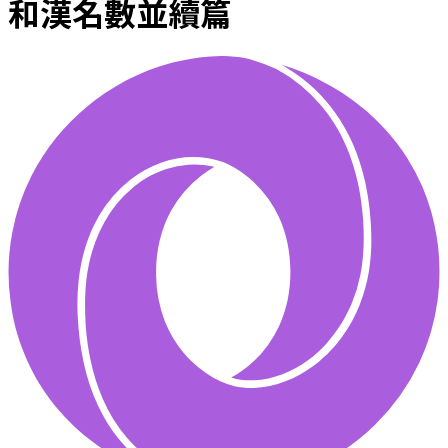
和漢名數並續篇