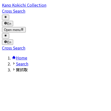
Kano Kokichi Collection
Cross Search
En
Open menu
En
Cross Search
Home
Search
寶抓取