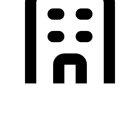
Holding University
東北大学