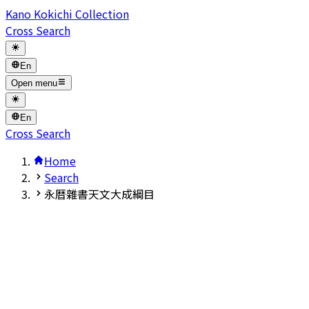
Kano Kokichi Collection
Cross Search
En
Open menu
En
Cross Search
Home
Search
永暦雜書天文大成綱目