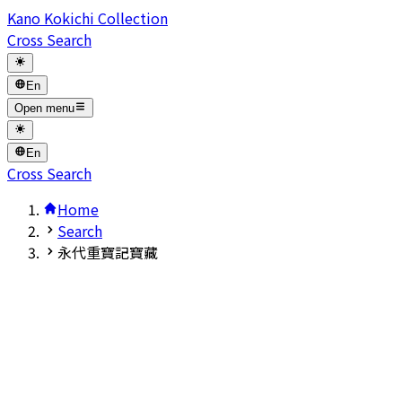
Kano Kokichi Collection
Cross Search
En
Open menu
En
Cross Search
Home
Search
永代重寶記寶藏