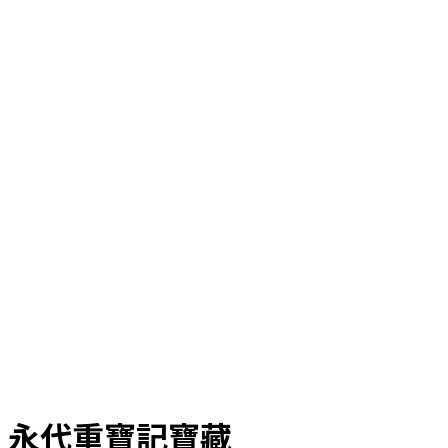
永代重寶記寶藏