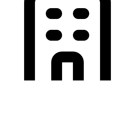
Holding University
東北大学