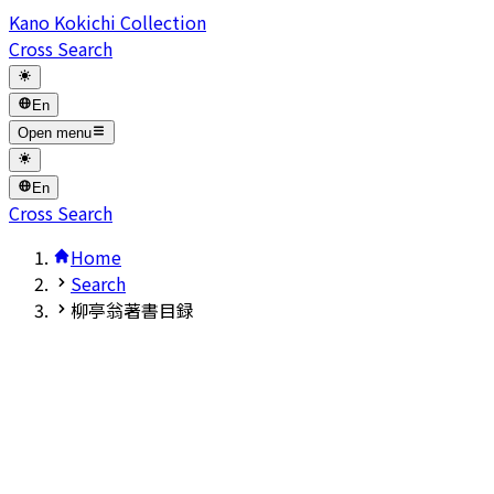
Kano Kokichi Collection
Cross Search
En
Open menu
En
Cross Search
Home
Search
柳亭翁著書目録