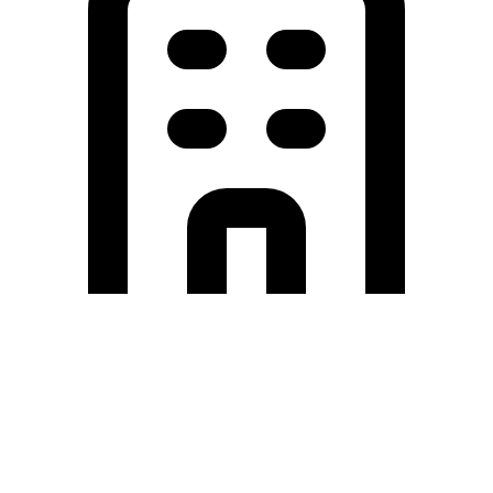
Holding University
東北大学