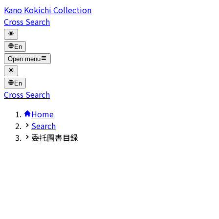
Kano Kokichi Collection
Cross Search
En
Open menu
En
Cross Search
Home
Search
委托圖書目録