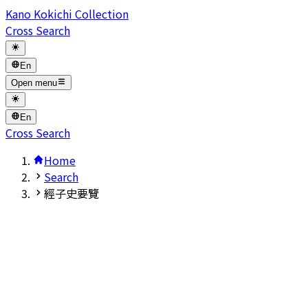
Kano Kokichi Collection
Cross Search
En
Open menu
En
Cross Search
Home
Search
經子史要覽