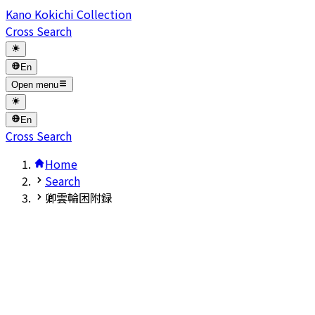
Kano Kokichi Collection
Cross Search
En
Open menu
En
Cross Search
Home
Search
卿雲輪困附録