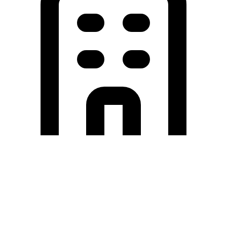
Holding University
東北大学