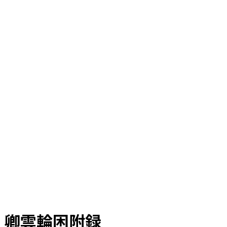
卿雲輪困附録