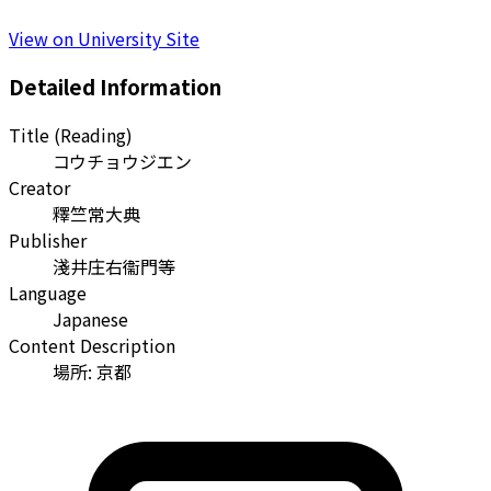
View on University Site
Detailed Information
Title (Reading)
コウチョウジエン
Creator
釋竺常大典
Publisher
淺井庄右衞門等
Language
Japanese
Content Description
場所: 京都