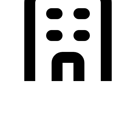
Holding University
東北大学