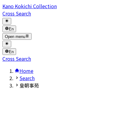
Kano Kokichi Collection
Cross Search
En
Open menu
En
Cross Search
Home
Search
皇朝事苑