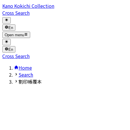
Kano Kokichi Collection
Cross Search
En
Open menu
En
Cross Search
Home
Search
割印帳覆本