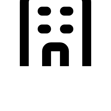
Holding University
東北大学