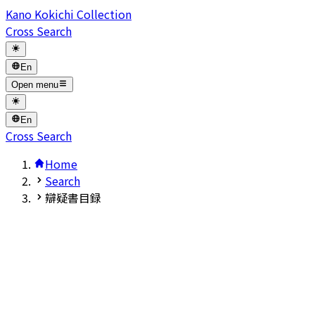
Kano Kokichi Collection
Cross Search
En
Open menu
En
Cross Search
Home
Search
辯疑書目録