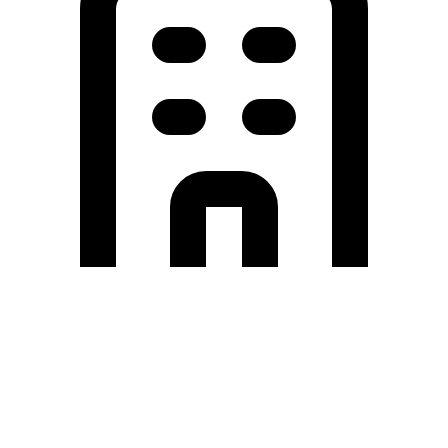
Holding University
東北大学