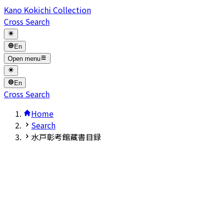
Kano Kokichi Collection
Cross Search
En
Open menu
En
Cross Search
Home
Search
水戸彰考館藏書目録