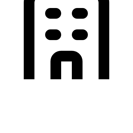
Holding University
東北大学