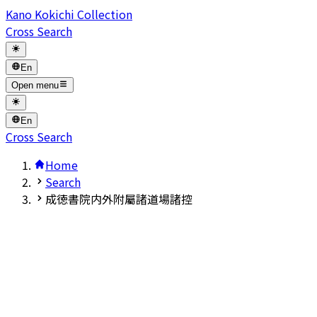
Kano Kokichi Collection
Cross Search
En
Open menu
En
Cross Search
Home
Search
成徳書院内外附屬諸道場諸控