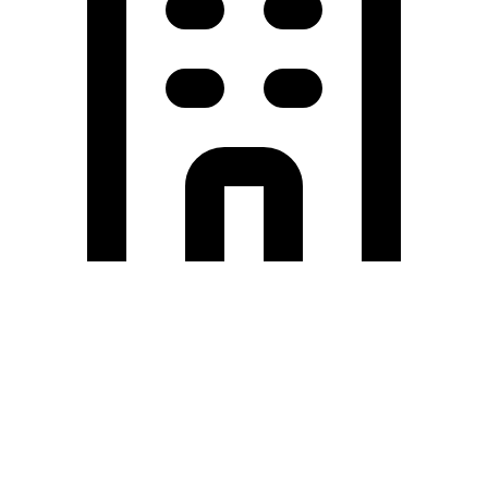
Holding University
東北大学