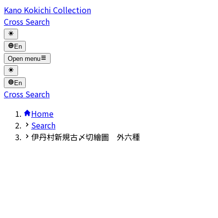
Kano Kokichi Collection
Cross Search
En
Open menu
En
Cross Search
Home
Search
伊丹村新規古〆切繪圖 外六種