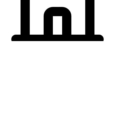
Holding University
東北大学