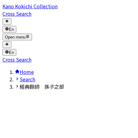
Kano Kokichi Collection
Cross Search
En
Open menu
En
Cross Search
Home
Search
經典餘師 孫子之部