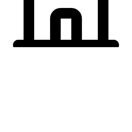
Holding University
東北大学