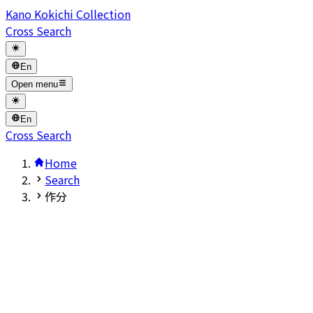
Kano Kokichi Collection
Cross Search
En
Open menu
En
Cross Search
Home
Search
作分