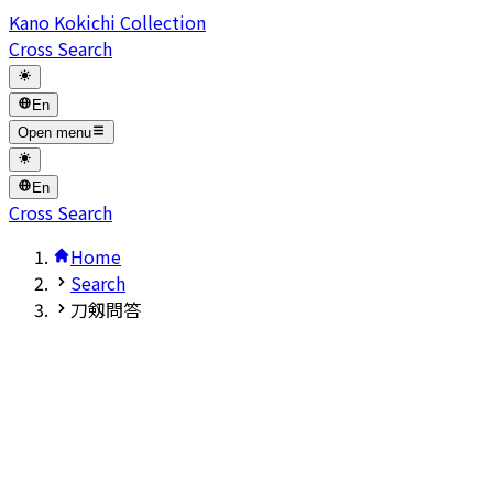
Kano Kokichi Collection
Cross Search
En
Open menu
En
Cross Search
Home
Search
刀剱問答