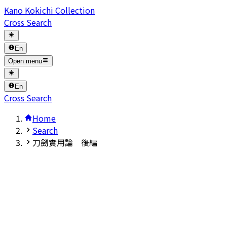
Kano Kokichi Collection
Cross Search
En
Open menu
En
Cross Search
Home
Search
刀劒實用論 後編