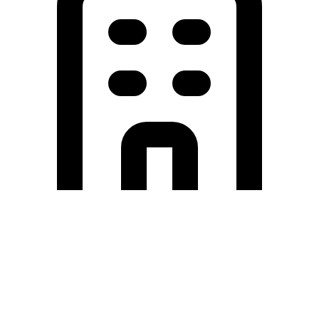
Holding University
東北大学