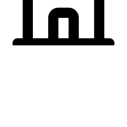
Holding University
東北大学