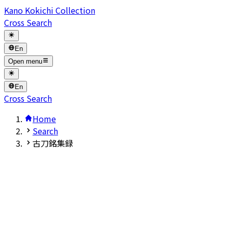
Kano Kokichi Collection
Cross Search
En
Open menu
En
Cross Search
Home
Search
古刀銘集録