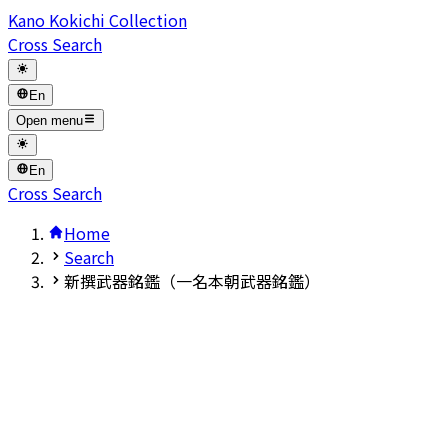
Kano Kokichi Collection
Cross Search
En
Open menu
En
Cross Search
Home
Search
新撰武器銘鑑（一名本朝武器銘鑑）