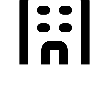
Holding University
東北大学