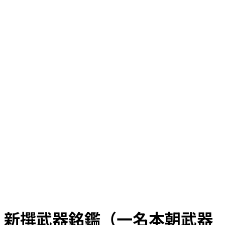
新撰武器銘鑑（一名本朝武器