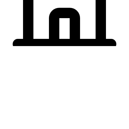
Holding University
東北大学