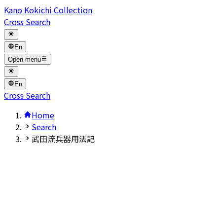
Kano Kokichi Collection
Cross Search
En
Open menu
En
Cross Search
Home
Search
武田流兵器用法記