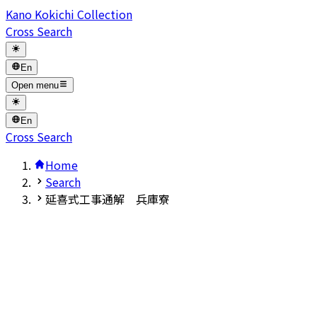
Kano Kokichi Collection
Cross Search
En
Open menu
En
Cross Search
Home
Search
延喜式工事通解 兵庫寮