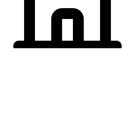
Holding University
東北大学