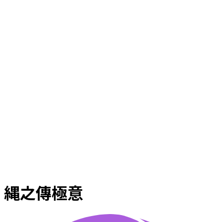
縄之傳極意