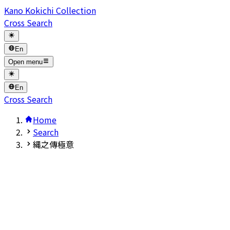
Kano Kokichi Collection
Cross Search
En
Open menu
En
Cross Search
Home
Search
縄之傳極意