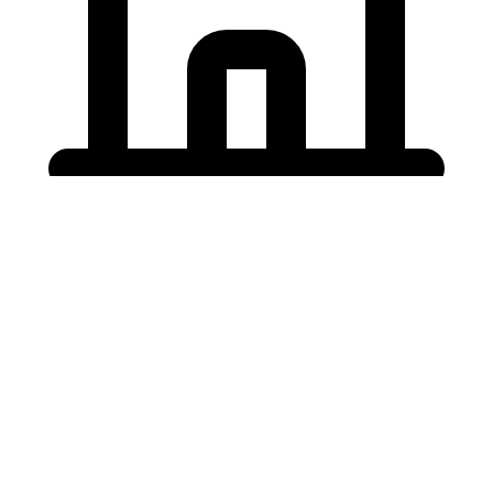
Holding University
東北大学