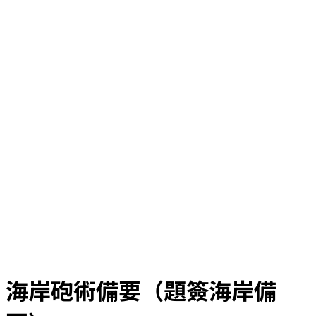
海岸砲術備要（題簽海岸備