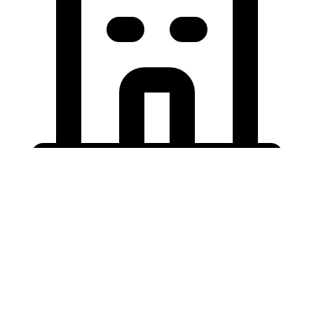
Holding University
東北大学