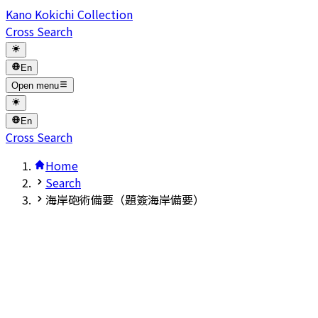
Kano Kokichi Collection
Cross Search
En
Open menu
En
Cross Search
Home
Search
海岸砲術備要（題簽海岸備要）