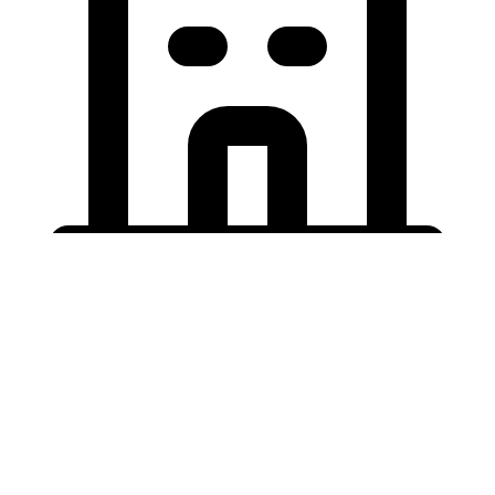
Holding University
東北大学