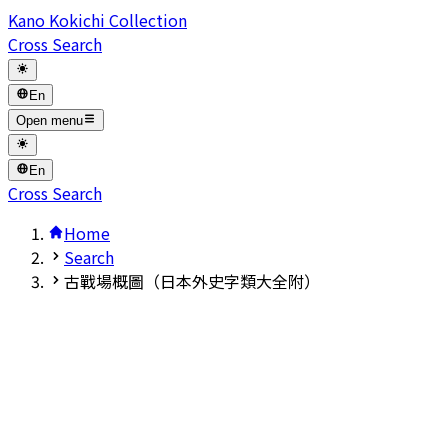
Kano Kokichi Collection
Cross Search
En
Open menu
En
Cross Search
Home
Search
古戰場概圖（日本外史字類大全附）