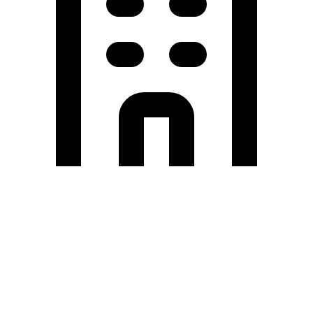
Holding University
東北大学