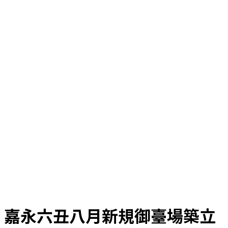
嘉永六丑八月新規御臺場築立