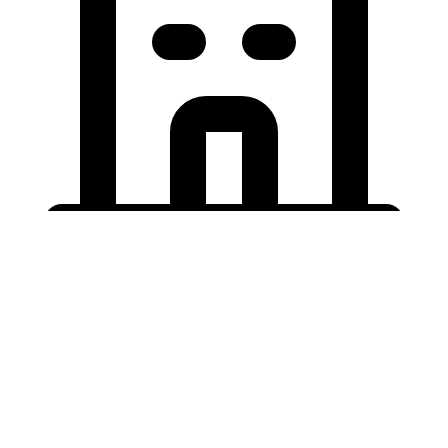
Holding University
東北大学