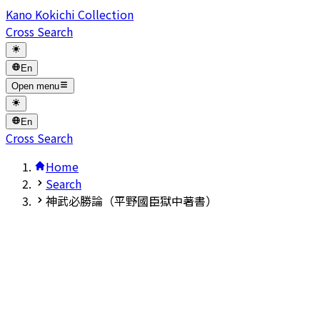
Kano Kokichi Collection
Cross Search
En
Open menu
En
Cross Search
Home
Search
神武必勝論（平野國臣獄中著書）