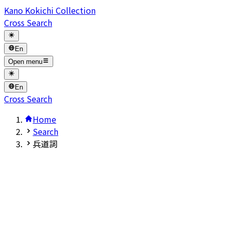
Kano Kokichi Collection
Cross Search
En
Open menu
En
Cross Search
Home
Search
兵道詞