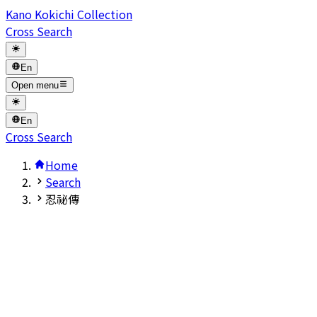
Kano Kokichi Collection
Cross Search
En
Open menu
En
Cross Search
Home
Search
忍祕傳