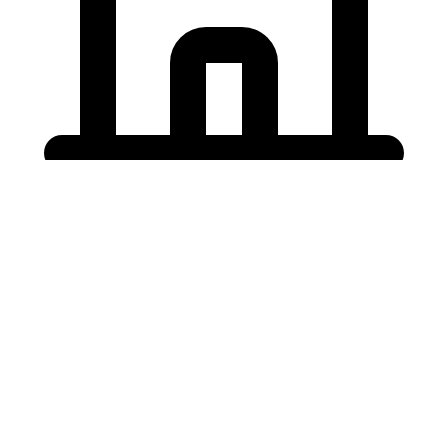
Holding University
東北大学