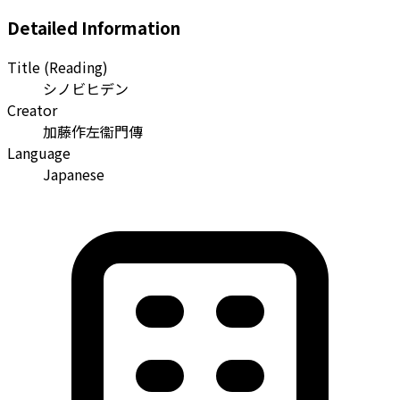
Detailed Information
Title (Reading)
シノビヒデン
Creator
加藤作左衞門傳
Language
Japanese