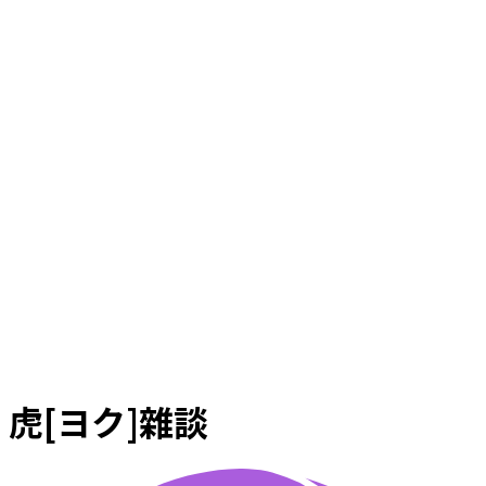
虎[ヨク]雜談