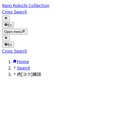
Kano Kokichi Collection
Cross Search
En
Open menu
En
Cross Search
Home
Search
虎[ヨク]雜談