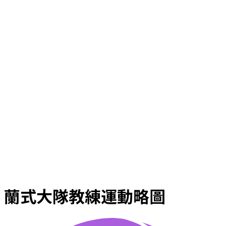
蘭式大隊教練運動略圖