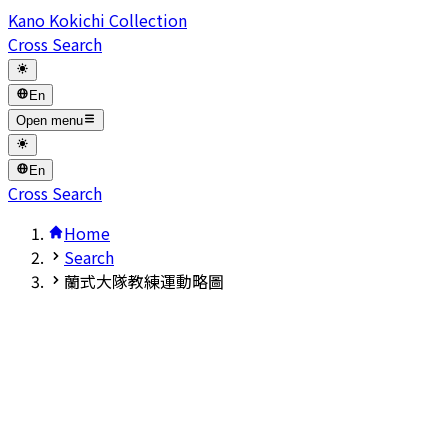
Kano Kokichi Collection
Cross Search
En
Open menu
En
Cross Search
Home
Search
蘭式大隊教練運動略圖