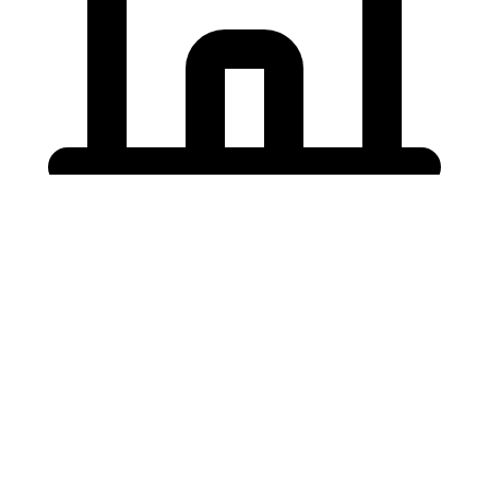
Holding University
東北大学