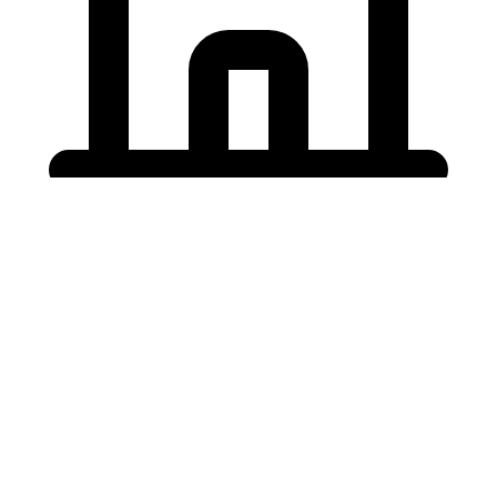
Holding University
東北大学