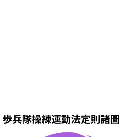
歩兵隊操練運動法定則諸圖