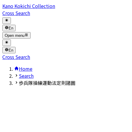
Kano Kokichi Collection
Cross Search
En
Open menu
En
Cross Search
Home
Search
歩兵隊操練運動法定則諸圖