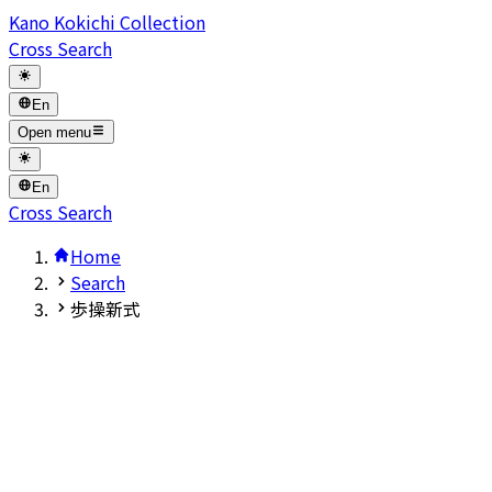
Kano Kokichi Collection
Cross Search
En
Open menu
En
Cross Search
Home
Search
歩操新式