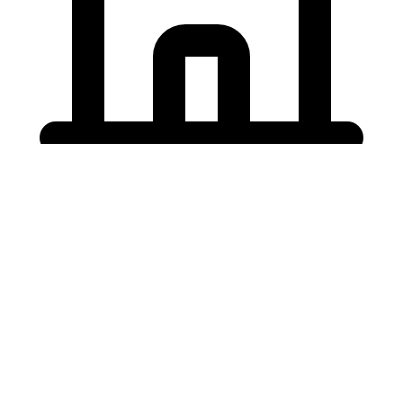
Holding University
東北大学