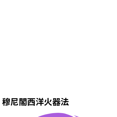
穆尼閣西洋火器法