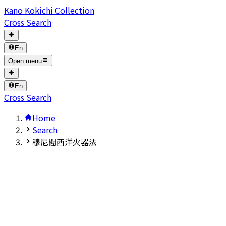
Kano Kokichi Collection
Cross Search
En
Open menu
En
Cross Search
Home
Search
穆尼閣西洋火器法