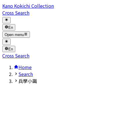
Kano Kokichi Collection
Cross Search
En
Open menu
En
Cross Search
Home
Search
兵學小識