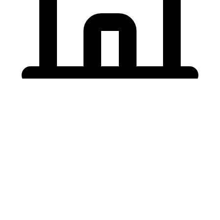
Holding University
東北大学