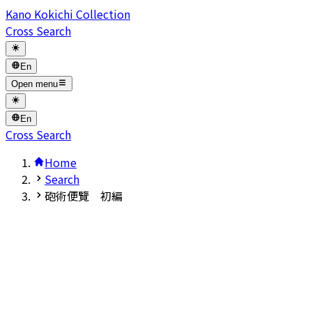
Kano Kokichi Collection
Cross Search
En
Open menu
En
Cross Search
Home
Search
砲術便覽 初編