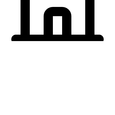
Holding University
東北大学