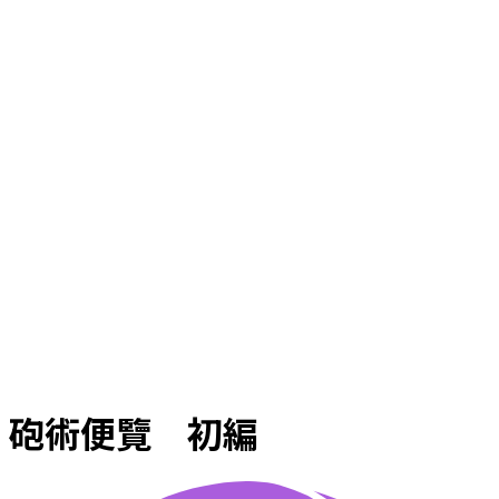
砲術便覽 初編