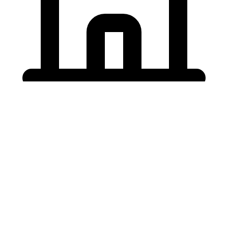
Holding University
東北大学