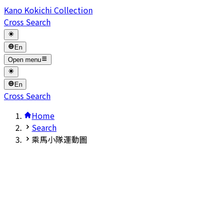
Kano Kokichi Collection
Cross Search
En
Open menu
En
Cross Search
Home
Search
乘馬小隊運動圖