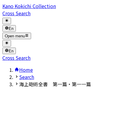
Kano Kokichi Collection
Cross Search
En
Open menu
En
Cross Search
Home
Search
海上砲術全書 第一篇・第一一篇