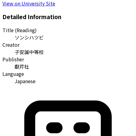
View on University Site
Detailed Information
Title (Reading)
ソンシハツビ
Creator
子安誠中等校
Publisher
獻芹社
Language
Japanese