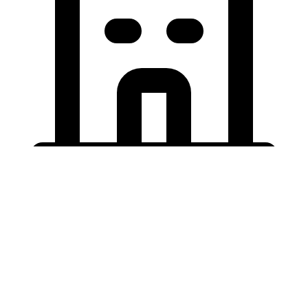
Holding University
東北大学