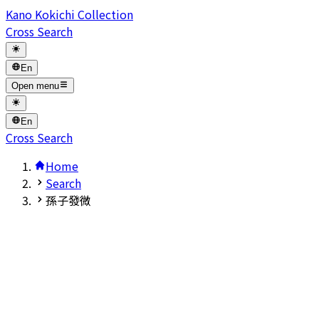
Kano Kokichi Collection
Cross Search
En
Open menu
En
Cross Search
Home
Search
孫子發微